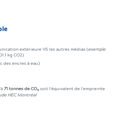
ble
nication extérieure VS les autres médias (
exemple
1.1 kg CO2)
c des encres à eau)
'à
71 tonnes de CO₂,
soit l'équivalent de l'empreinte
tude HEC Montréal