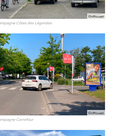
©Affiouest
mpagne Côtes des Légendes
©Affiouest
mpagne Carrefour