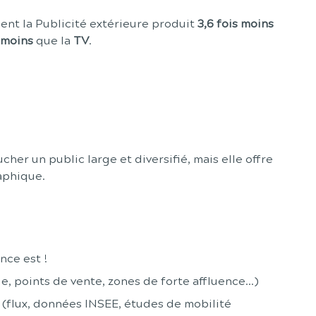
nt la Publicité extérieure produit
3,6 fois moins
s moins
que la
TV
.
er un public large et diversifié, mais elle offre
raphique.
ence est !
ie, points de vente, zones de forte affluence...)
(flux, données INSEE, études de mobilité