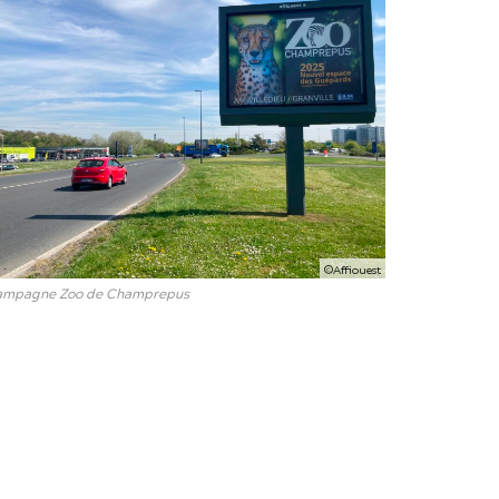
©Affiouest
ampagne Zoo de Champrepus