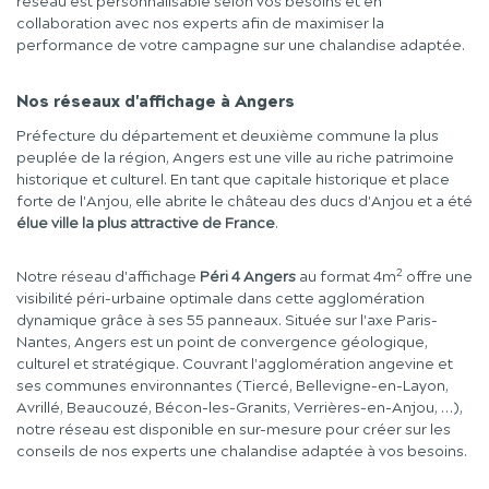
réseau est personnalisable selon vos besoins et en
collaboration avec nos experts afin de maximiser la
performance de votre campagne sur une chalandise adaptée.
Nos réseaux d'affichage à Angers
Préfecture du département et deuxième commune la plus
peuplée de la région, Angers est une ville au riche patrimoine
historique et culturel. En tant que capitale historique et place
forte de l'Anjou, elle abrite le château des ducs d'Anjou et a été
élue ville la plus attractive de France
.
2
Notre réseau d'affichage
Péri 4 Angers
au format 4m
offre une
visibilité péri-urbaine optimale dans cette agglomération
dynamique grâce à ses 55 panneaux. Située sur l'axe Paris-
Nantes, Angers est un point de convergence géologique,
culturel et stratégique. Couvrant l'agglomération angevine et
ses communes environnantes (Tiercé, Bellevigne-en-Layon,
Avrillé, Beaucouzé, Bécon-les-Granits, Verrières-en-Anjou, …),
notre réseau est disponible en sur-mesure pour créer sur les
conseils de nos experts une chalandise adaptée à vos besoins.