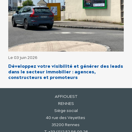
Le 03 juin 2026
Développez votre visibilité et générer des leads
dans le secteur immobilier : agences,
constructeurs et promoteurs
AFFIOUEST
RENNES
Siège social
40 rue des Veyettes
35200 Rennes
T. +33 (0)2 52 56 09 26